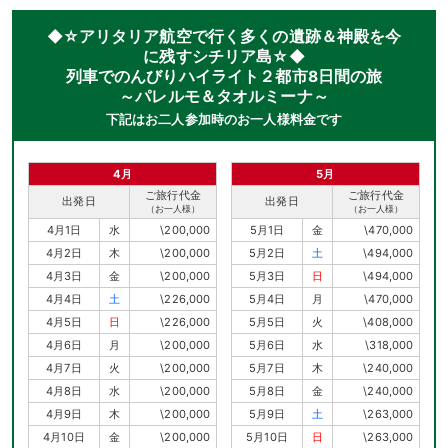
◆☆アリタリア航空で行く多くの遺跡＆神殿を今
に残すシチリア島☆◆
列車でのんびりハイライト２都市8日間の旅
～パレルモ＆タオルミーナ～
下記はお二人参加時のお一人様料金です
4月
5月
ご旅行代金
ご旅行代金
出発日
出発日
（お一人様）
（お一人様）
4月1日
水
\200,000
5月1日
金
\470,000
4月2日
木
\200,000
5月2日
土
\494,000
4月3日
金
\200,000
5月3日
日
\494,000
4月4日
土
\226,000
5月4日
月
\470,000
4月5日
日
\226,000
5月5日
火
\408,000
4月6日
月
\200,000
5月6日
水
\318,000
4月7日
火
\200,000
5月7日
木
\240,000
4月8日
水
\200,000
5月8日
金
\240,000
4月9日
木
\200,000
5月9日
土
\263,000
4月10日
金
\200,000
5月10日
日
\263,000