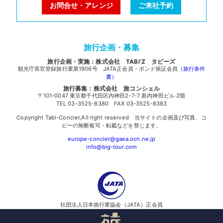
お問合せ・アレンジ
ご来社予約
旅行企画・募集
旅行企画・実施：株式会社 TABi’Z タビーズ
観光庁長官登録旅行業第1906号 JATA正会員・ボンド保証会員
（旅行条件
書）
旅行募集：株式会社 旅コンシェル
〒101-0047 東京都千代田区内神田2-7-7 新内神田ビル 2階
TEL 03-3525-8380 FAX 03-3525-8383
Copyright Tabi-Concier,All right reserved 当サイトの企画及び写真、コ
ピーの無断複写・転載などを禁じます。
europe-concier@gaea.ocn.ne.jp
info@big-tour.com
社団法人日本旅行業協会（JATA）正会員