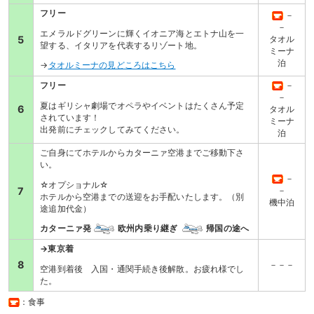
フリー
－
－
エメラルドグリーンに輝くイオニア海とエトナ山を一
5
タオル
望する、イタリアを代表するリゾート地。
ミーナ
泊
→
タオルミーナの見どころはこちら
フリー
－
－
夏はギリシャ劇場でオペラやイベントはたくさん予定
6
タオル
されています！
ミーナ
出発前にチェックしてみてください。
泊
ご自身にてホテルからカターニァ空港までご移動下さ
い。
－
☆オプショナル☆
7
－
ホテルから空港までの送迎をお手配いたします。（別
機中泊
途追加代金）
カターニァ発
欧州内乗り継ぎ
帰国の途へ
→東京着
8
－－－
空港到着後 入国・通関手続き後解散。お疲れ様でし
た。
：食事