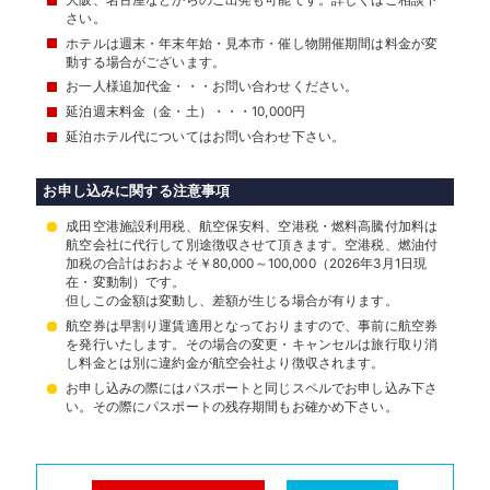
さい。
ホテルは週末・年末年始・見本市・催し物開催期間は料金が変
動する場合がございます。
お一人様追加代金・・・お問い合わせください。
延泊週末料金（金・土）・・・10,000円
延泊ホテル代についてはお問い合わせ下さい。
お申し込みに関する注意事項
成田空港施設利用税、航空保安料、空港税・燃料高騰付加料は
航空会社に代行して別途徴収させて頂きます。空港税、燃油付
加税の合計はおおよそ￥80,000～100,000（2026年3月1日現
在・変動制）です。
但しこの金額は変動し、差額が生じる場合が有ります。
航空券は早割り運賃適用となっておりますので、事前に航空券
を発行いたします。その場合の変更・キャンセルは旅行取り消
し料金とは別に違約金が航空会社より徴収されます。
お申し込みの際にはパスポートと同じスペルでお申し込み下さ
い。その際にパスポートの残存期間もお確かめ下さい。