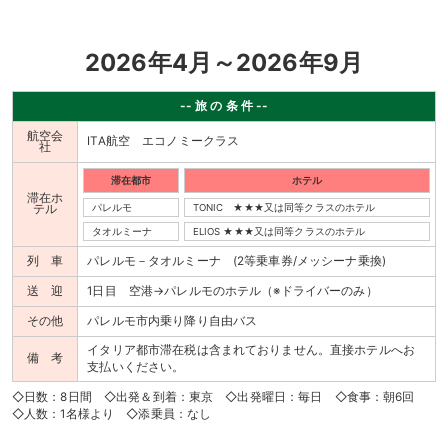
2026年4月～2026年9月
-- 旅 の 条 件 --
航空会
ITA航空 エコノミークラス
社
滞在都市
ホテル
滞在ホ
テル
パレルモ
TONIC ★★★又は同等クラスのホテル
タオルミーナ
ELIOS ★★★又は同等クラスのホテル
列 車
パレルモ－タオルミーナ (2等乗車券/メッシーナ乗換)
送 迎
1日目 空港→パレルモのホテル（※ドライバーのみ）
その他
パレルモ市内乗り降り自由バス
イタリア都市滞在税は含まれておりません。直接ホテルへお
備 考
支払いください。
◇日数：8日間 ◇出発＆到着：東京 ◇出発曜日：毎日 ◇食事：朝6回
◇人数：1名様より ◇添乗員：なし