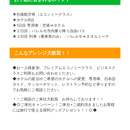
★往復航空券（エコノミークラス）
★ホテル6泊
★1日目 専用車：空港⇒ホテル
★２日目：パレルモ市内乗り降り自由バス
★３日目 列車（乗車券のみ）：パレルモ⇒タオルミーナ
こんなアレンジ大歓迎！！
◆お一人様参加、プレミアムエコノミークラス、ビジネスク
ラスご利用もお問い合わせください。
◆ホテルの延泊やご希望のホテルへの変更、専用車、日本語
ガイド、サッカーチケット、レストラン予約など承りますの
でお気軽にご相談ください。
！！ご相談のご来社大歓迎、お待ちしております！！
◆◇ご来社キャンペーン！ご来社+ご成約頂きましたお客様
には旅行で使える便利グッズプレゼント！！◇◆