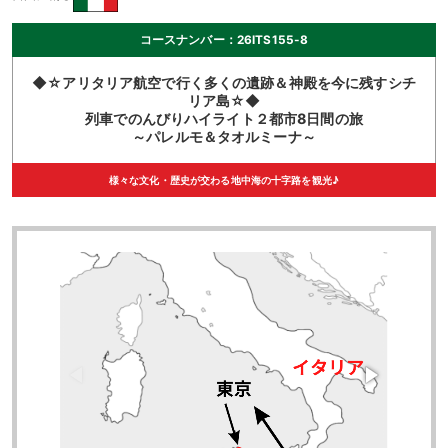
コースナンバー：26ITS155-8
◆☆アリタリア航空で行く多くの遺跡＆神殿を今に残すシチ
リア島☆◆
列車でのんびりハイライト２都市8日間の旅
～パレルモ＆タオルミーナ～
様々な文化・歴史が交わる地中海の十字路を観光♪