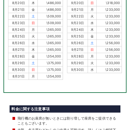
8月20日
木
\486,000
9月20日
日
\318,000
8月21日
金
\486,000
9月21日
月
\233,000
8月22日
土
\509,000
9月22日
火
\233,000
8月23日
日
\509,000
9月23日
水
\233,000
8月24日
月
\365,000
9月24日
木
\233,000
8月25日
火
\365,000
9月25日
金
\233,000
8月26日
水
\365,000
9月26日
土
\256,000
8月27日
木
\365,000
9月27日
日
\256,000
8月28日
金
\354,000
9月28日
月
\233,000
8月29日
土
\375,000
9月29日
火
\233,000
8月30日
日
\375,000
9月30日
水
\233,000
8月31日
月
\354,000
料金に関する注意事項
飛行機のお座席が無いときには割り増しで座席をご提供できる
こともございます。
大阪、名古屋などからのご出発も可能です。詳しくはご相談下