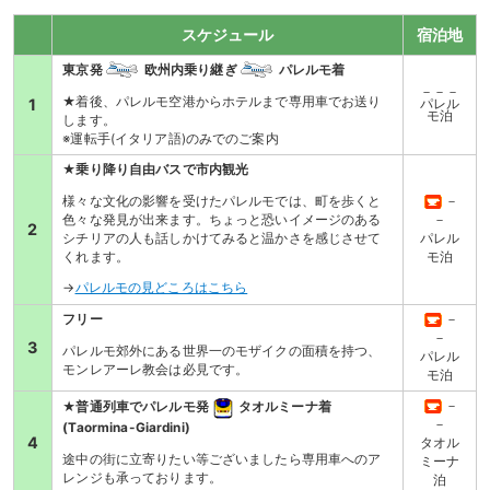
スケジュール
宿泊地
東京発
欧州内乗り継ぎ
パレルモ着
－－－
★着後、パレルモ空港からホテルまで専用車でお送り
1
パレル
モ泊
します。
※運転手(イタリア語)のみでのご案内
★乗り降り自由バスで市内観光
様々な文化の影響を受けたパレルモでは、町を歩くと
－
色々な発見が出来ます。ちょっと恐いイメージのある
－
2
シチリアの人も話しかけてみると温かさを感じさせて
パレル
くれます。
モ泊
→
パレルモの見どころはこちら
フリー
－
－
3
パレルモ郊外にある世界一のモザイクの面積を持つ、
パレル
モンレアーレ教会は必見です。
モ泊
－
★普通列車でパレルモ発
タオルミーナ着
－
(Taormina-Giardini)
4
タオル
途中の街に立寄りたい等ございましたら専用車へのア
ミーナ
レンジも承っております。
泊