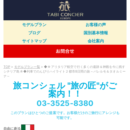
モデルプラン
お客様の声
ブログ
国別基本情報
サイトマップ
会社案内
TOP
>
モデルプラン一覧
> ◆☆アリタリア航空で行く多くの遺跡＆神殿を今に残す
シチリア島☆◆列車でのんびりハイライト２都市8日間の旅～パレルモ＆タオルミー
ナ～
旅コンシェル "旅の匠"がご
案内！！
03-3525-8380
このプランはひとつのご提案です。お客様だけのご旅行にアレンジも
可能です。
自由に創る